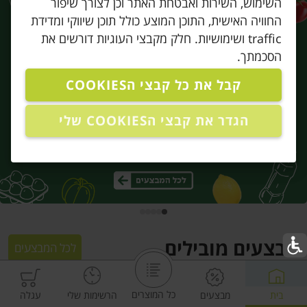
השימוש, השירות ואבטחת האתר וכן לצורך שיפור
החוויה האישית, התוכן המוצע כולל תוכן שיווקי ומדידת
traffic ושימושיות. חלק מקבצי העוגיות דורשים את
הסכמתך.
קבל את כל קבצי הCOOKIES
הגדר את קבצי הCOOKIES שלי
מבצעים מובילים
לכל המבצעים
מו
מו
מו
מו
מו
מו
מו
מו
מו
מו
מו
מו
מו
מו
מו
מו
מו
מו
מו
מו
כל המוצרים
בית
מבצעים
הרשימות שלי
עגלה