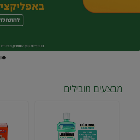
מבצעים מובילים
מי
טונה
פה
ויליפוד
ליסטרין
רביעייה
2
ב21.90