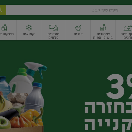
ף בשר
שימורים
דגנים
מעדניה
קפואים
משקאות ו
דגים
בישול ואפיה
סלטים
ונקניקים
שים ואגוזים
פירות יבשים ארוז
פירות יבשים בתפזורת
פיצוחים, אגוזים וגרעי