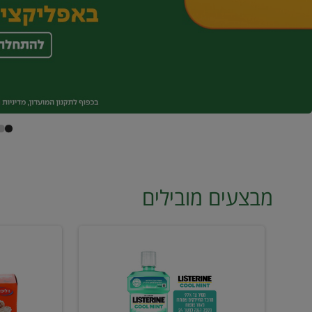
מבצעים מובילים
מי
טונה
פה
ויליפוד
ליסטרין
רביעייה
2
ב21.90