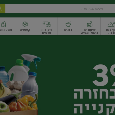
ף בשר
שימורים
דגנים
מעדניה
קפואים
משקאות ו
דגים
בישול ואפיה
סלטים
ונקניקים
שים ואגוזים
פירות יבשים ארוז
פירות יבשים בתפזורת
פיצוחים, אגוזים וגרעי