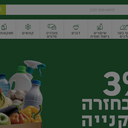
ף בשר
שימורים
דגנים
מעדניה
קפואים
משקאות ו
דגים
בישול ואפיה
סלטים
ונקניקים
שים ואגוזים
פירות יבשים ארוז
פירות יבשים בתפזורת
פיצוחים, אגוזים וגרעי