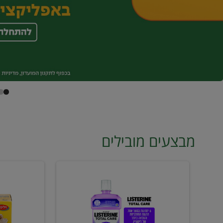
מבצעים מובילים
מי
טונה
פה
ויליפוד
ליסטרין
רביעייה
2
ב21.90