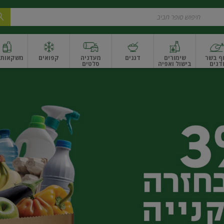
ף בשר
שימורים
דגנים
מעדניה
קפואים
משקאות ו
דגים
בישול ואפיה
סלטים
ונקניקים
שים ואגוזים
פירות יבשים ארוז
פירות יבשים בתפזורת
פיצוחים, אגוזים וגרעי