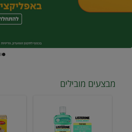
מבצעים מובילים
מי
טונה
פה
ויליפוד
ליסטרין
רביעייה
2
ב21.90