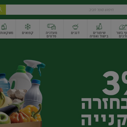
ף בשר
שימורים
דגנים
מעדניה
קפואים
משקאות ו
דגים
בישול ואפיה
סלטים
ונקניקים
שים ואגוזים
פירות יבשים ארוז
פירות יבשים בתפזורת
פיצוחים, אגוזים וגרעי