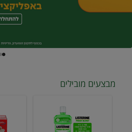
מבצעים מובילים
מי
טונה
פה
ויליפוד
ליסטרין
רביעייה
2
ב21.90