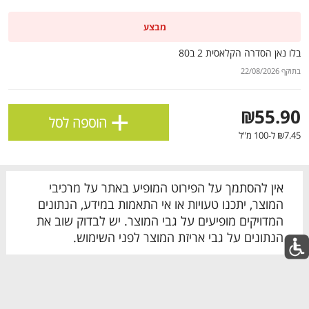
השימוש, השירות ואבטחת האתר וכן לצורך שיפור
החוויה האישית, התוכן המוצע כולל תוכן שיווקי ומדידת
מבצע
traffic ושימושיות. חלק מקבצי העוגיות דורשים את
בלו נאן הסדרה הקלאסית 2 ב80
הסכמתך.
בתוקף 22/08/2026
קבל את כל קבצי הCOOKIES
+
₪55.90
הגדר את קבצי הCOOKIES שלי
הוספה לסל
₪7.45 ל-100 מ"ל
אין להסתמך על הפירוט המופיע באתר על מרכיבי
המוצר, יתכנו טעויות או אי התאמות במידע, הנתונים
המדויקים מופיעים על גבי המוצר. יש לבדוק שוב את
הנתונים על גבי אריזת המוצר לפני השימוש.
מבצעים מובילים
לכל המבצעים
מו
מו
מו
מו
מו
מו
מו
מו
מו
מו
מו
מו
מו
מו
מו
מו
מו
מו
מו
מו
כל המוצרים
בית
מבצעים
הרשימות שלי
עגלה