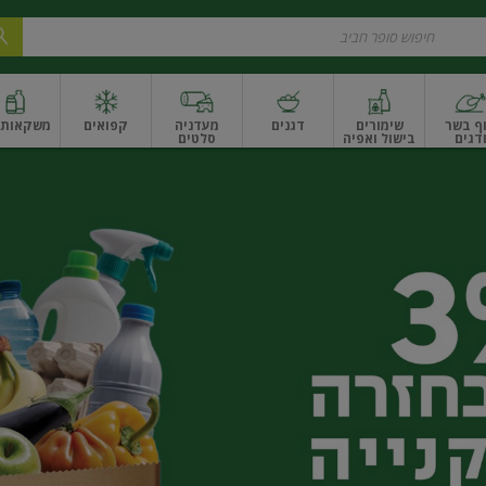
ף בשר
שימורים
דגנים
מעדניה
קפואים
משקאות ו
דגים
בישול ואפיה
סלטים
ונקניקים
שים ואגוזים
פירות יבשים ארוז
פירות יבשים בתפזורת
פיצוחים, אגוזים וגרעי