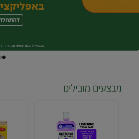
מבצעים מובילים
מי
טונה
פה
ויליפוד
ליסטרין
רביעייה
2
ב21.90