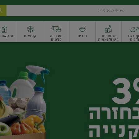
ף בשר
שימורים
דגנים
מעדניה
קפואים
משקאות ו
דגים
בישול ואפיה
סלטים
ונקניקים
שים ואגוזים
פירות יבשים ארוז
פירות יבשים בתפזורת
פיצוחים, אגוזים וגרעי