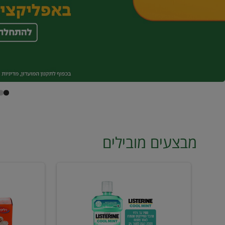
מבצעים מובילים
מי
טונה
פה
ויליפוד
ליסטרין
רביעייה
2
ב21.90