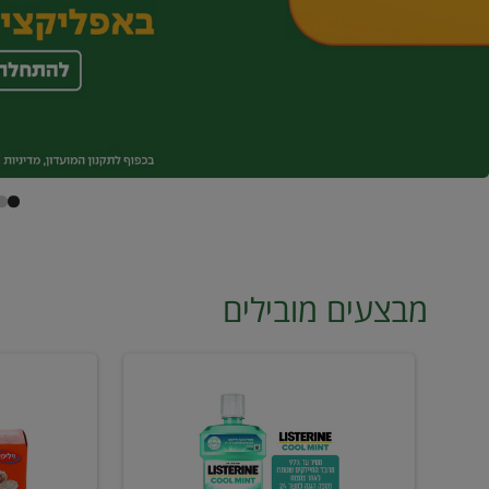
מבצעים מובילים
מי
טונה
פה
ויליפוד
ליסטרין
רביעייה
2
ב21.90