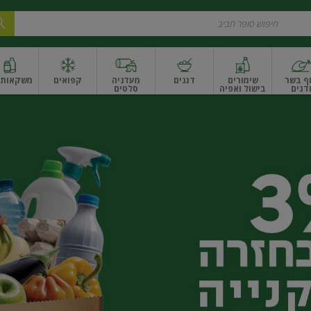
ף בשר
שימורים
דגנים
מעדניה
קפואים
משקאות ו
דגים
בישול ואפיה
סלטים
ונקניקים
שים ואגוזים
פירות יבשים ארוז
פירות יבשים בתפזורת
פיצוחים, אגוזים וגרעי