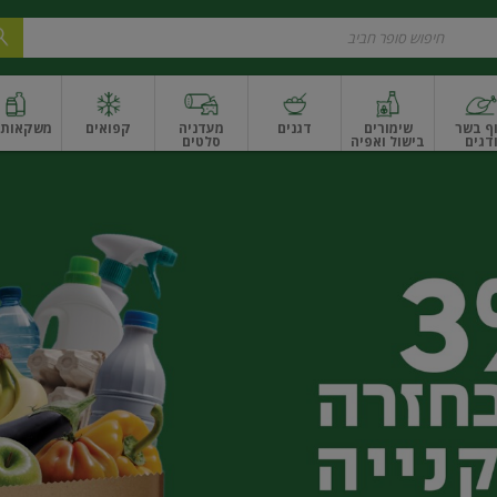
ף בשר
שימורים
דגנים
מעדניה
קפואים
משקאות ו
דגים
בישול ואפיה
סלטים
ונקניקים
שים ואגוזים
פירות יבשים ארוז
פירות יבשים בתפזורת
פיצוחים, אגוזים וגרעי