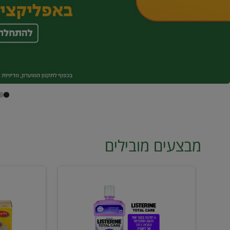
מבצעים מובילים
מי
טונה
פה
ויליפוד
ליסטרין
רביעייה
2
ב21.90