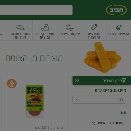
דלג לתוכן הראשי
דלג לתפריט התחתון
דלג לתפריט הקטגוריות
הרשימות שלי
מבצעים
ירקות ופירות
מוצרי קירור
לחמים עוגות
עו
והטבות
וביצים
ועוגיות
ו
רקות
ירקות
עלים ועשבי תיבול
עלים ועשבי תיבול אורגני
פירות
פירות
פירות יב
מוצרים מן הצומח
סינון מוצרים
ביונד
בורגר
מיינו מוצרים ע"פ
מן
הצומח
בחרו
סוג
המבורגר מן הצומח (4)
ביונד מיט
| 226 גרם