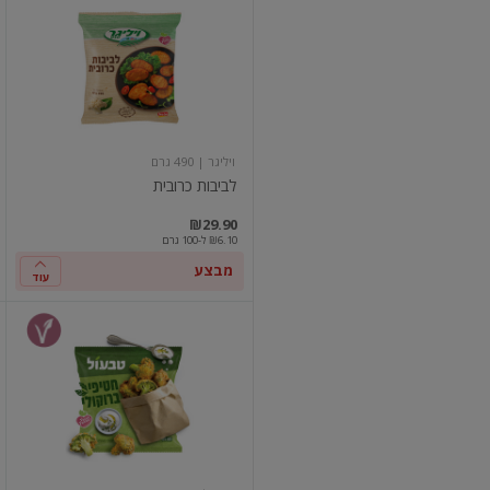
כרובית
ויליגר
| 490 גרם
לביבות כרובית
₪29.90
₪6.10 ל-100 גרם
מבצע
עוד
חטיפי
ברוקולי