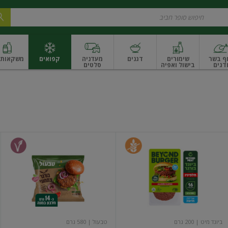
ף בשר
שימורים
דגנים
מעדניה
קפואים
משקאות ו
דגים
בישול ואפיה
סלטים
ונקניקים
שים ואגוזים
פירות יבשים ארוז
פירות יבשים בתפזורת
פיצוחים, אגוזים וגרעי
ביונד
המבורגר
בורגר
צמחוני
מן
הצומח
בטעם
חלפיניו
ביונד מיט
| 200 גרם
טבעול
| 580 גרם