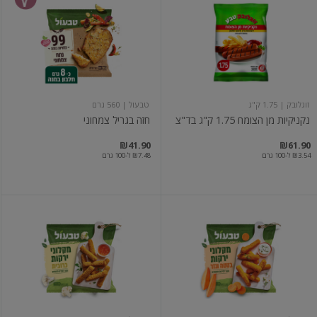
מן
בגריל
הצומח
צמחוני
1.75
ק"ג
בד"צ
זוגלובק
| 1.75 ק"ג
טבעול
| 560 גרם
נקניקיות מן הצומח 1.75 ק"ג בד"צ
חזה בגריל צמחוני
₪41.90
₪61.90
₪3.54 ל-100 גרם
₪7.48 ל-100 גרם
מקלוני
מקלוני
ירקות
ירקות
בטטה
כרובית
וגזר