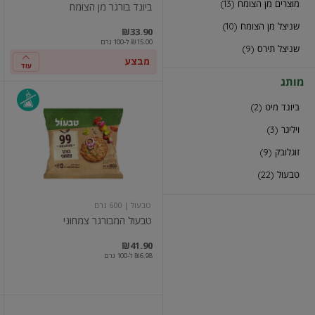
מוצרים מן הצומח (13)
ביונד בורגר מן הצומח
שניצל מן הצומח (10)
₪33.90
₪15.00 ל-100 גרם
שניצל תירס (9)
מבצע
עוד
מותג
טבעול
ביונד מיט (2)
המבורגר
צמחוני
ויליגר (3)
זוגלובק (9)
טבעול (22)
טבעול
| 600 גרם
טבעול המבורגר צמחוני
במקו
מח
₪41.90
₪6.98 ל-100 גרם
לביבות