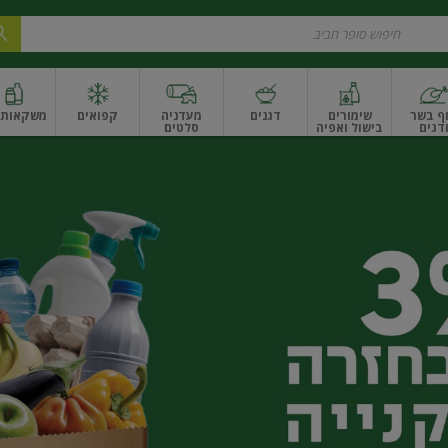
ף בשר
שימורים
דגנים
מעדניה
קפואים
משקאות ו
דגים
בישול ואפיה
סלטים
ונקניקים
שים ואגוזים
פירות יבשים ארוז
פירות יבשים בתפזורת
פיצוחים, אגוזים וגרעי