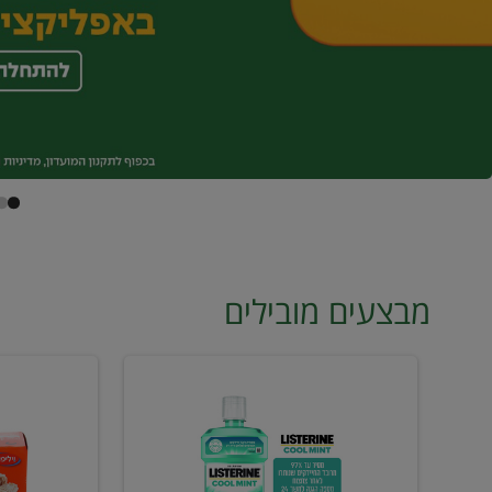
מבצעים מובילים
מי
טונה
פה
ויליפוד
ליסטרין
רביעייה
2
ב21.90