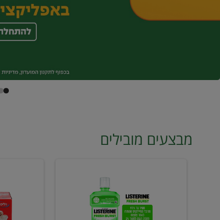
מבצעים מובילים
מי
טונה
פה
ויליפוד
ליסטרין
רביעייה
2
ב21.90