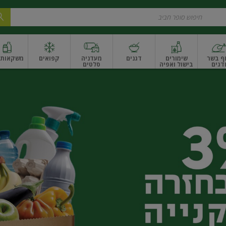
ף בשר
שימורים
דגנים
מעדניה
קפואים
משקאות ו
דגים
בישול ואפיה
סלטים
ונקניקים
שים ואגוזים
פירות יבשים ארוז
פירות יבשים בתפזורת
פיצוחים, אגוזים וגרעי