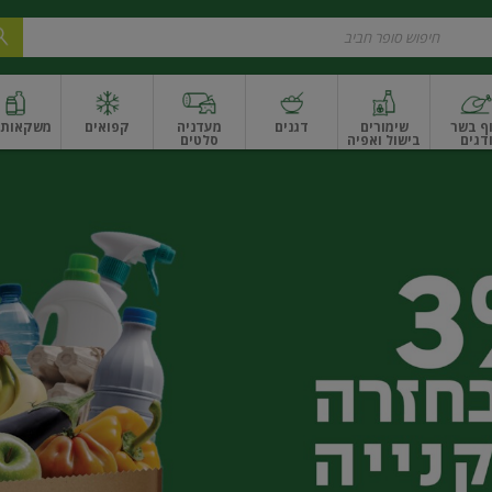
ף בשר
שימורים
דגנים
מעדניה
קפואים
משקאות ו
דגים
בישול ואפיה
סלטים
ונקניקים
שים ואגוזים
פירות יבשים ארוז
פירות יבשים בתפזורת
פיצוחים, אגוזים וגרעי