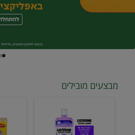
מבצעים מובילים
מי
טונה
פה
ויליפוד
ליסטרין
רביעייה
2
ב21.90