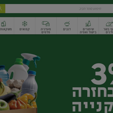
ף בשר
שימורים
דגנים
מעדניה
קפואים
משקאות ו
דגים
בישול ואפיה
סלטים
ונקניקים
שים ואגוזים
פירות יבשים ארוז
פירות יבשים בתפזורת
פיצוחים, אגוזים וגרעי