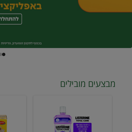
מבצעים מובילים
מי
טונה
פה
ויליפוד
ליסטרין
רביעייה
2
ב21.90