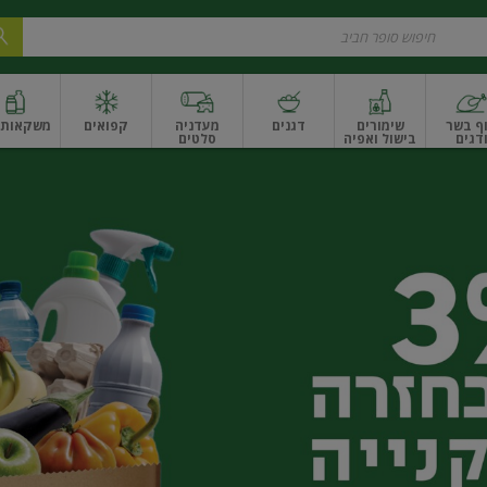
ף בשר
שימורים
דגנים
מעדניה
קפואים
משקאות ו
דגים
בישול ואפיה
סלטים
ונקניקים
שים ואגוזים
פירות יבשים ארוז
פירות יבשים בתפזורת
פיצוחים, אגוזים וגרעי