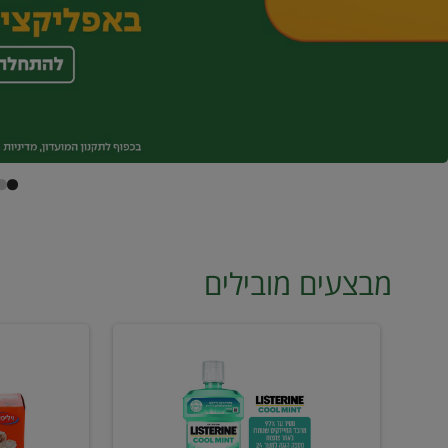
מבצעים מובילים
מי
טונה
פה
ויליפוד
ליסטרין
רביעייה
2
ב21.90