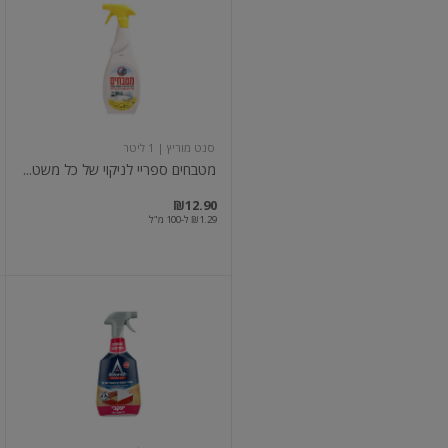
ספריי
לניקוי
של
כל
משטחי
המטבח
סנט מוריץ
| 1 ליטר
מטבחים ספריי לניקוי של כל משט...
במקו
מח
₪12.90
₪1.29 ל-100 מ"ל
אסטוניש
פרימיום
מסיר
שומנים