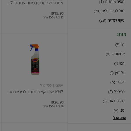
מסיר שומנים (9)
אסטוניש למטבח ניחוח ארומטי 7...
נוזל לניקוי כלים (24)
₪15.90
₪2.12 ל-100 מ"ל
ניקוי למדיח (28)
מותג
KH7
Fit (1)
אינדוקציה
מיוחד
אסטוניש (4)
לכיריים
מזכוכית
הפי (1)
וול דאן (1)
יעקבי (6)
יעקבי
| 750 מ"ל
KH7 אינדוקציה מיוחד לכיריים מז...
כביסכל (2)
סיליט באנג (1)
₪26.90
₪3.59 ל-100 מ"ל
סנו (4)
הצג הכל
מטבחים