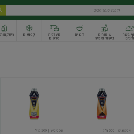
ף בשר
שימורים
דגנים
מעדניה
קפואים
משקאות ו
דגים
בישול ואפיה
סלטים
ונקניקים
שים ואגוזים
פירות יבשים ארוז
פירות יבשים בתפזורת
פיצוחים, אגוזים וגרעי
הלוגן
קרם
ניקוי
למטבח
אסטוניש
| 500 מ"ל
אסטוניש
| 500 מ"ל