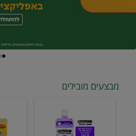
מבצעים מובילים
מי
טונה
פה
ויליפוד
ליסטרין
רביעייה
2
ב21.90