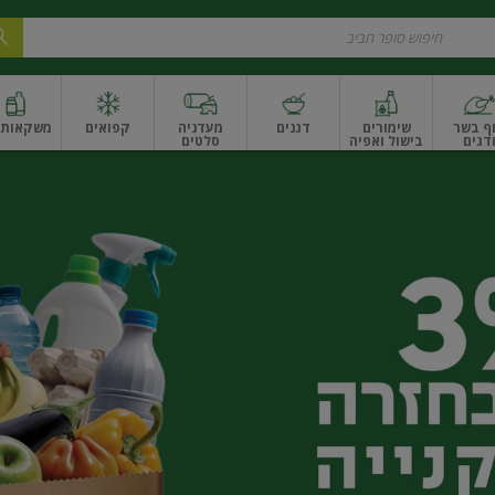
ף בשר
שימורים
דגנים
מעדניה
קפואים
משקאות ו
דגים
בישול ואפיה
סלטים
ונקניקים
שים ואגוזים
פירות יבשים ארוז
פירות יבשים בתפזורת
פיצוחים, אגוזים וגרעי