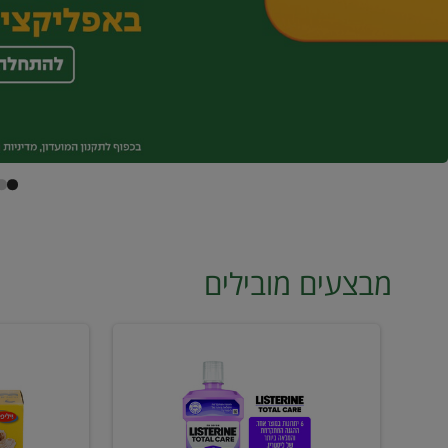
מבצעים מובילים
מי
טונה
פה
ויליפוד
ליסטרין
רביעייה
2
ב21.90