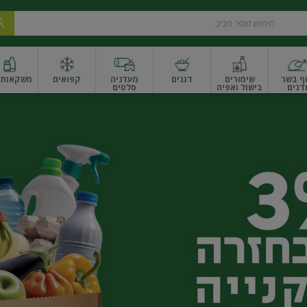
ף בשר
שימורים
דגנים
מעדניה
קפואים
משקאות ו
דגים
בישול ואפיה
סלטים
ונקניקים
שים ואגוזים
פירות יבשים ארוז
פירות יבשים בתפזורת
פיצוחים, אגוזים וגרעי