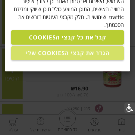
השימוש, השירות ואבטחת האתר וכן לצורך שיפור
אריסה בטעם ביתי
החוויה האישית, התוכן המוצע כולל תוכן שיווקי ומדידת
traffic ושימושיות. חלק מקבצי העוגיות דורשים את
הוסיפו
הסכמתך.
מחיר מחירון
₪16.90
קבל את כל קבצי הCOOKIES
₪6.76 ל-100 גרם
הגדר את קבצי הCOOKIES שלי
ביטון יוחאי
|
250 גרם
אריסה חריפה
הוסיפו
מחיר מחירון
₪16.90
₪6.76 ל-100 גרם
פרג
|
250 גרם
אריסה
כל המוצרים
בית
מבצעים
הרשימות שלי
עגלה
הוסיפו