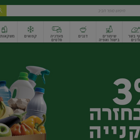
ף בשר
שימורים
דגנים
מעדניה
קפואים
משקאות ו
דגים
בישול ואפיה
סלטים
ונקניקים
שים ואגוזים
פירות יבשים ארוז
פירות יבשים בתפזורת
פיצוחים, אגוזים וגרעי