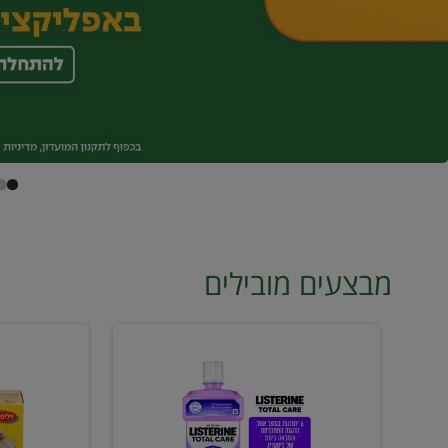
מבצעים מובילים
מי
טונה
פה
ויליפוד
ליסטרין
רביעייה
2
ב21.90