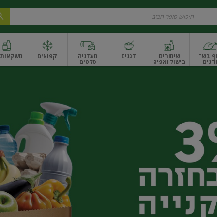
ף בשר
שימורים
דגנים
מעדניה
קפואים
משקאות ו
דגים
בישול ואפיה
סלטים
ונקניקים
שים ואגוזים
פירות יבשים ארוז
פירות יבשים בתפזורת
פיצוחים, אגוזים וגרעי