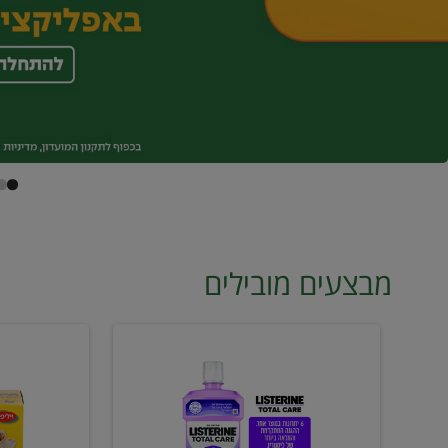
מבצעים מובילים
מי
טונה
פה
ויליפוד
ליסטרין
רביעייה
2
ב21.90