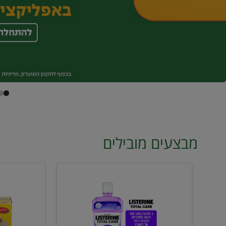
מבצעים מובילים
מי
טונה
פה
ויליפוד
ליסטרין
רביעייה
2
ב21.90