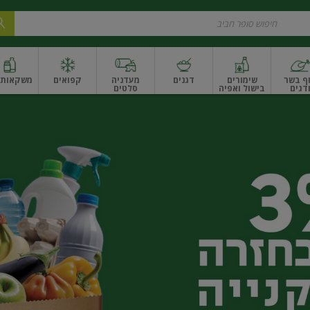
ף בשר
שימורים
דגנים
מעדניה
קפואים
משקאות ו
דגים
בישול ואפיה
סלטים
ונקניקים
שים ואגוזים
פירות יבשים ארוז
פירות יבשים בתפזורת
פיצוחים, אגוזים וגרעי