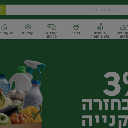
ף בשר
שימורים
דגנים
מעדניה
קפואים
משקאות ו
דגים
בישול ואפיה
סלטים
ונקניקים
שים ואגוזים
פירות יבשים ארוז
פירות יבשים בתפזורת
פיצוחים, אגוזים וגרעי