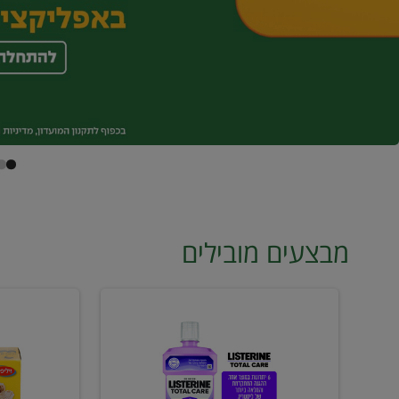
מבצעים מובילים
מי
טונה
פה
ויליפוד
ליסטרין
רביעייה
2
ב21.90