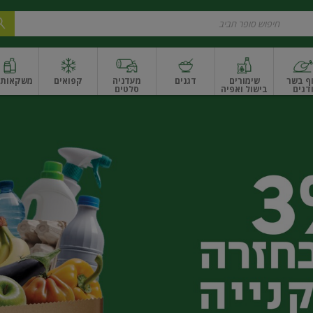
ף בשר
שימורים
דגנים
מעדניה
קפואים
משקאות ו
דגים
בישול ואפיה
סלטים
ונקניקים
שים ואגוזים
פירות יבשים ארוז
פירות יבשים בתפזורת
פיצוחים, אגוזים וגרעי