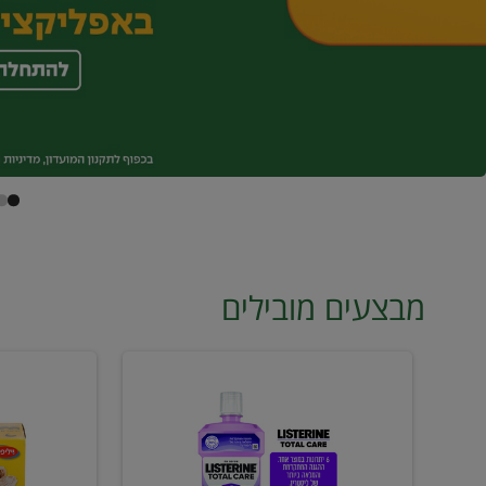
מבצעים מובילים
מי
טונה
פה
ויליפוד
ליסטרין
רביעייה
2
ב21.90