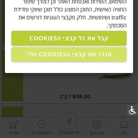
השימוש, השירות ואבטחת האתר וכן לצורך שיפור
אפונה
החוויה האישית, התוכן המוצע כולל תוכן שיווקי ומדידת
traffic ושימושיות. חלק מקבצי העוגיות דורשים את
הוסיפו
הסכמתך.
קבל את כל קבצי הCOOKIES
מחיר מחירון
₪29.90
/ ק"ג
הגדר את קבצי הCOOKIES שלי
לוביה
הוסיפו
מחיר מחירון
₪36.90
/ ק"ג
שעועית ירוקה
כל המוצרים
בית
מבצעים
הרשימות שלי
עגלה
הוסיפו