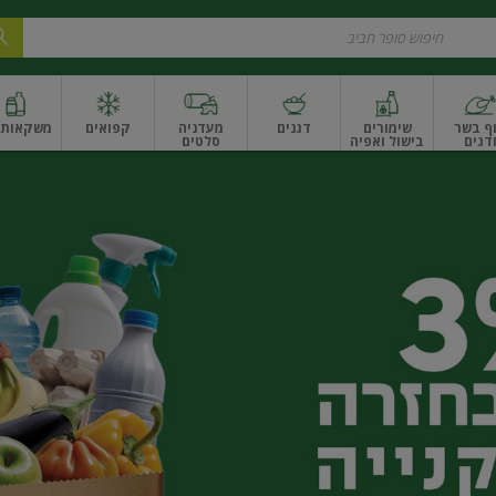
ף בשר
שימורים
דגנים
מעדניה
קפואים
משקאות ו
דגים
בישול ואפיה
סלטים
ונקניקים
שים ואגוזים
פירות יבשים ארוז
פירות יבשים בתפזורת
פיצוחים, אגוזים וגרעי