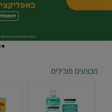
מבצעים מובילים
מי
טונה
פה
ויליפוד
ליסטרין
רביעייה
2
ב21.90