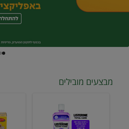
מבצעים מובילים
מי
טונה
פה
ויליפוד
ליסטרין
רביעייה
2
ב21.90