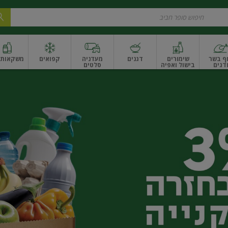
ף בשר
שימורים
דגנים
מעדניה
קפואים
משקאות ו
דגים
בישול ואפיה
סלטים
ונקניקים
שים ואגוזים
פירות יבשים ארוז
פירות יבשים בתפזורת
פיצוחים, אגוזים וגרעי