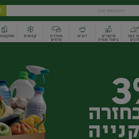
ף בשר
שימורים
דגנים
מעדניה
קפואים
משקאות ו
דגים
בישול ואפיה
סלטים
ונקניקים
שים ואגוזים
פירות יבשים ארוז
פירות יבשים בתפזורת
פיצוחים, אגוזים וגרעי