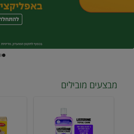
מבצעים מובילים
מי
טונה
פה
ויליפוד
ליסטרין
רביעייה
2
ב21.90