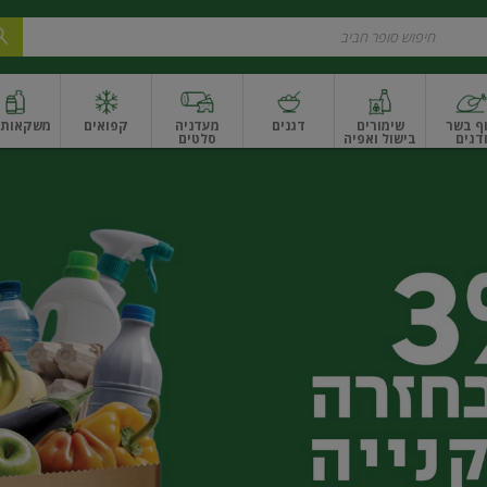
ף בשר
שימורים
דגנים
מעדניה
קפואים
משקאות ו
דגים
בישול ואפיה
סלטים
ונקניקים
שים ואגוזים
פירות יבשים ארוז
פירות יבשים בתפזורת
פיצוחים, אגוזים וגרעי