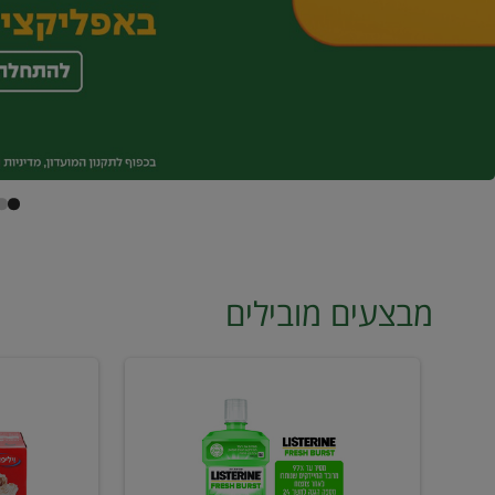
מבצעים מובילים
מי
טונה
פה
ויליפוד
ליסטרין
רביעייה
2
ב21.90