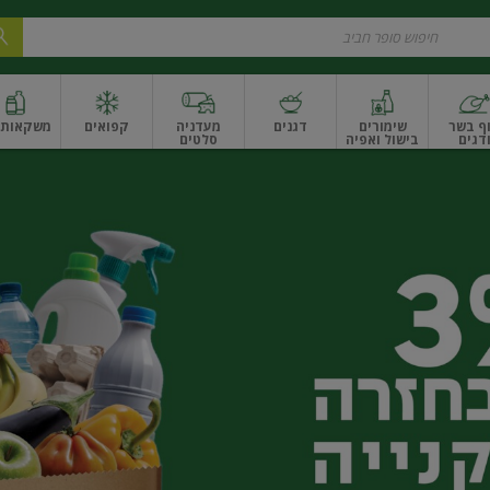
ף בשר
שימורים
דגנים
מעדניה
קפואים
משקאות ו
דגים
בישול ואפיה
סלטים
ונקניקים
שים ואגוזים
פירות יבשים ארוז
פירות יבשים בתפזורת
פיצוחים, אגוזים וגרעי