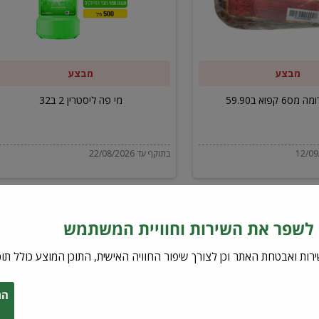
ב32
מבצע
מבצע
6 קפוא ב59.90
מי פה ליסטרין 2 ב32
בתוקף עד 22/08/2026