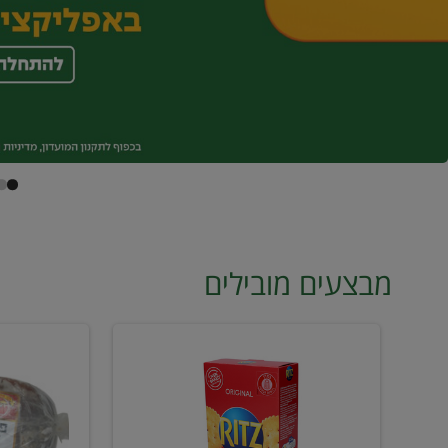
מבצעים מובילים
קרקר
פילה
ריץ
מדומה
2
מס6
ב18
קפוא