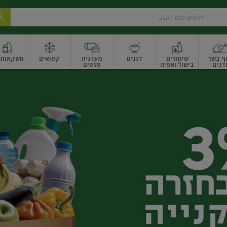
ף בשר
שימורים
דגנים
מעדניה
קפואים
משקאות ו
דגים
בישול ואפיה
סלטים
ונקניקים
שים ואגוזים
פירות יבשים ארוז
פירות יבשים בתפזורת
פיצוחים, אגוזים וגרעי