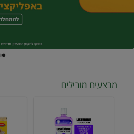
מבצעים מובילים
מי
טונה
פה
ויליפוד
ליסטרין
רביעייה
2
ב21.90