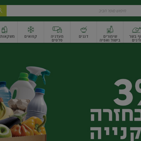
ף בשר
שימורים
דגנים
מעדניה
קפואים
משקאות ו
דגים
בישול ואפיה
סלטים
ונקניקים
שים ואגוזים
פירות יבשים ארוז
פירות יבשים בתפזורת
פיצוחים, אגוזים וגרעי