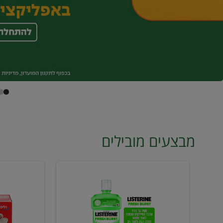
מבצעים מובילים
מי
טונה
פה
ויליפוד
ליסטרין
רביעייה
2
ב21.90