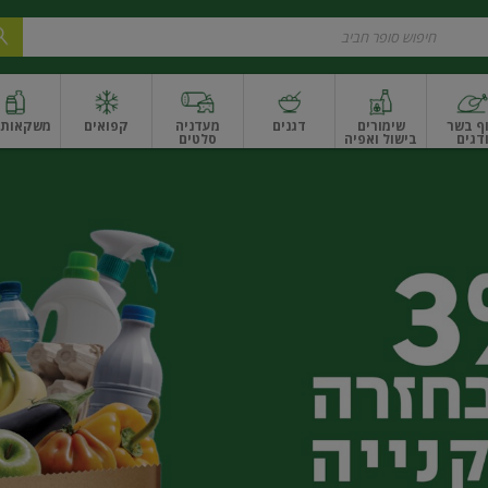
ף בשר
שימורים
דגנים
מעדניה
קפואים
משקאות ו
דגים
בישול ואפיה
סלטים
ונקניקים
שים ואגוזים
פירות יבשים ארוז
פירות יבשים בתפזורת
פיצוחים, אגוזים וגרעי