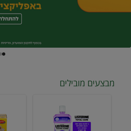
מבצעים מובילים
מי
טונה
פה
ויליפוד
ליסטרין
רביעייה
2
ב21.90