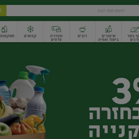
ף בשר
שימורים
דגנים
מעדניה
קפואים
משקאות ו
דגים
בישול ואפיה
סלטים
ונקניקים
שים ואגוזים
פירות יבשים ארוז
פירות יבשים בתפזורת
פיצוחים, אגוזים וגרעי