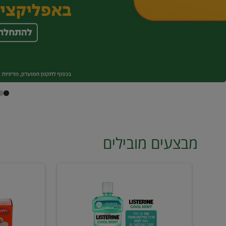
מבצעים מובילים
מי
טונה
פה
ויליפוד
ליסטרין
רביעייה
2
ב21.90