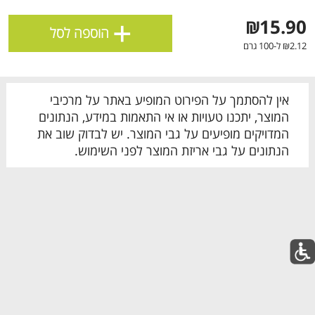
השימוש, השירות ואבטחת האתר וכן לצורך שיפור
+
החוויה האישית, התוכן המוצע כולל תוכן שיווקי ומדידת
₪15.90
הוספה לסל
traffic ושימושיות. חלק מקבצי העוגיות דורשים את
₪2.12 ל-100 גרם
הסכמתך.
קבל את כל קבצי הCOOKIES
אין להסתמך על הפירוט המופיע באתר על מרכיבי
המוצר, יתכנו טעויות או אי התאמות במידע, הנתונים
הגדר את קבצי הCOOKIES שלי
המדויקים מופיעים על גבי המוצר. יש לבדוק שוב את
הנתונים על גבי אריזת המוצר לפני השימוש.
מבצעים מובילים
לכל המבצעים
מו
מו
מו
מו
מו
מו
מו
מו
מו
מו
מו
מו
מו
מו
מו
מו
מו
מו
מו
מו
כל המוצרים
בית
מבצעים
הרשימות שלי
עגלה