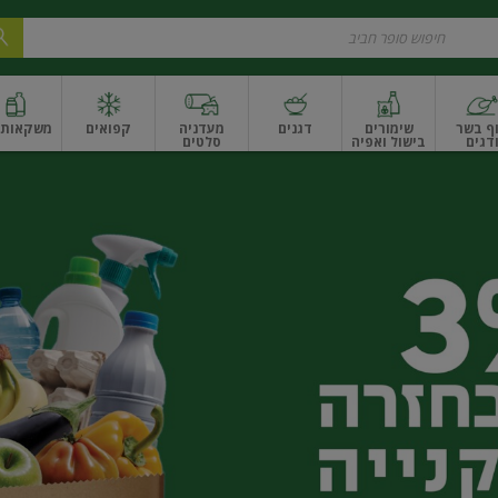
ף בשר
שימורים
דגנים
מעדניה
קפואים
משקאות ו
דגים
בישול ואפיה
סלטים
ונקניקים
שים ואגוזים
פירות יבשים ארוז
פירות יבשים בתפזורת
פיצוחים, אגוזים וגרעי