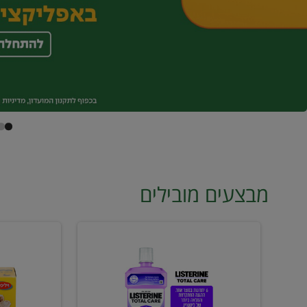
מבצעים מובילים
מי
טונה
פה
ויליפוד
ליסטרין
רביעייה
2
ב21.90