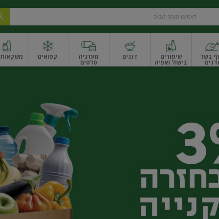
ף בשר
שימורים
דגנים
מעדניה
קפואים
משקאות ו
דגים
בישול ואפיה
סלטים
ונקניקים
שים ואגוזים
פירות יבשים ארוז
פירות יבשים בתפזורת
פיצוחים, אגוזים וגרעי