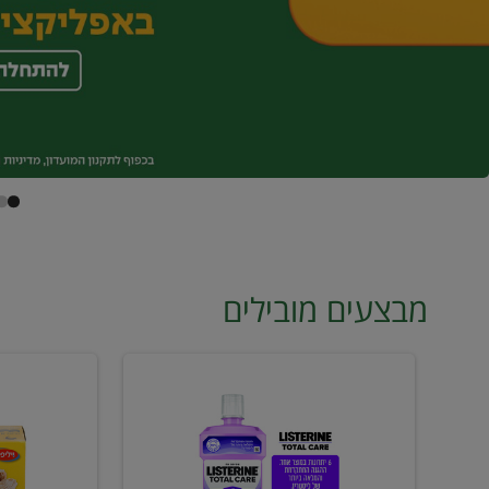
מבצעים מובילים
מי
טונה
פה
ויליפוד
ליסטרין
רביעייה
2
ב21.90