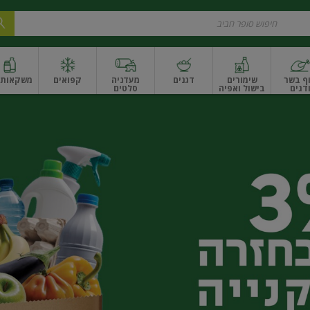
ף בשר
שימורים
דגנים
מעדניה
קפואים
משקאות ו
דגים
בישול ואפיה
סלטים
ונקניקים
שים ואגוזים
פירות יבשים ארוז
פירות יבשים בתפזורת
פיצוחים, אגוזים וגרעי