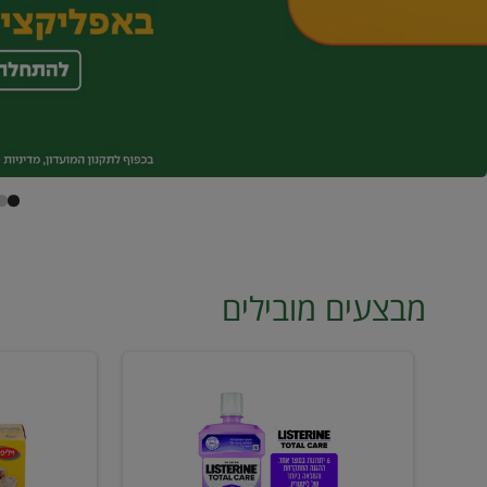
מבצעים מובילים
מי
טונה
פה
ויליפוד
ליסטרין
רביעייה
2
ב21.90