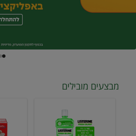
מבצעים מובילים
מי
טונה
פה
ויליפוד
ליסטרין
רביעייה
2
ב21.90