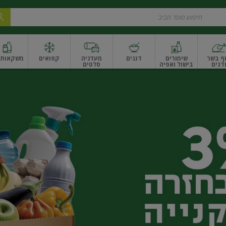
ף בשר
שימורים
דגנים
מעדניה
קפואים
משקאות ו
דגים
בישול ואפיה
סלטים
ונקניקים
שים ואגוזים
פירות יבשים ארוז
פירות יבשים בתפזורת
פיצוחים, אגוזים וגרעי