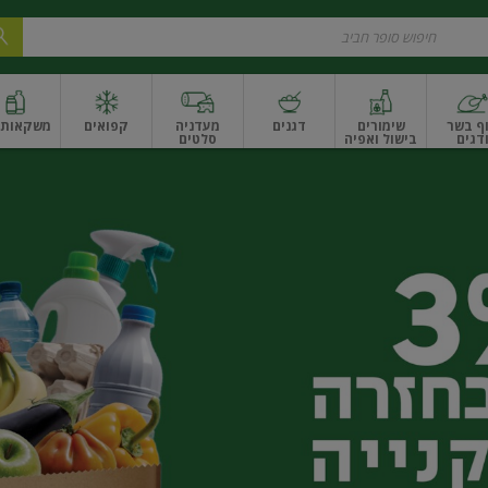
ף בשר
שימורים
דגנים
מעדניה
קפואים
משקאות ו
דגים
בישול ואפיה
סלטים
ונקניקים
שים ואגוזים
פירות יבשים ארוז
פירות יבשים בתפזורת
פיצוחים, אגוזים וגרעי