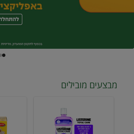
מבצעים מובילים
מי
טונה
פה
ויליפוד
ליסטרין
רביעייה
2
ב21.90