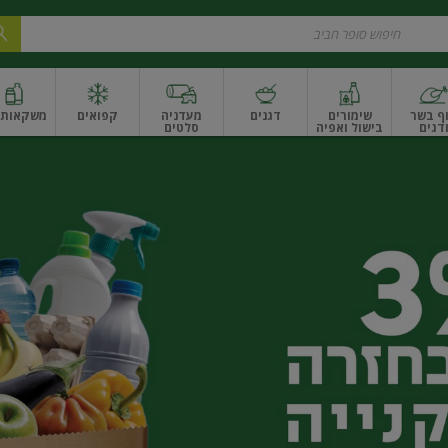
ף בשר
שימורים
דגנים
מעדניה
קפואים
משקאות ו
דגים
בישול ואפיה
סלטים
ונקניקים
שים ואגוזים
פירות יבשים ארוז
פירות יבשים בתפזורת
פיצוחים, אגוזים וגרעי