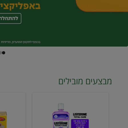
מבצעים מובילים
מי
טונה
פה
ויליפוד
ליסטרין
רביעייה
2
ב21.90