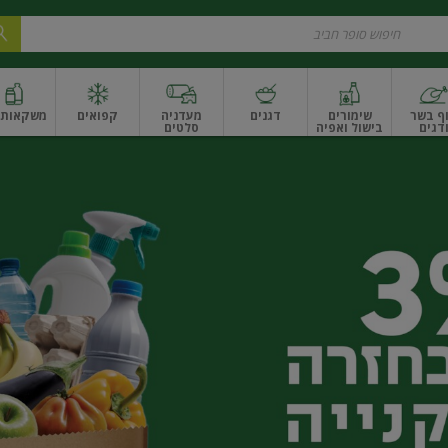
ף בשר
שימורים
דגנים
מעדניה
קפואים
משקאות ו
דגים
בישול ואפיה
סלטים
ונקניקים
שים ואגוזים
פירות יבשים ארוז
פירות יבשים בתפזורת
פיצוחים, אגוזים וגרעי