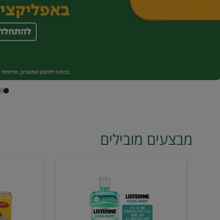
מבצעים מובילים
מי
טונה
פה
ויליפוד
ליסטרין
רביעייה
2
ב21.90