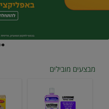
מבצעים מובילים
מי
טונה
פה
ויליפוד
ליסטרין
רביעייה
2
ב21.90