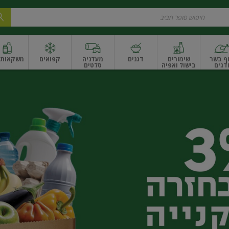
ף בשר
שימורים
דגנים
מעדניה
קפואים
משקאות ו
דגים
בישול ואפיה
סלטים
ונקניקים
שים ואגוזים
פירות יבשים ארוז
פירות יבשים בתפזורת
פיצוחים, אגוזים וגרעי