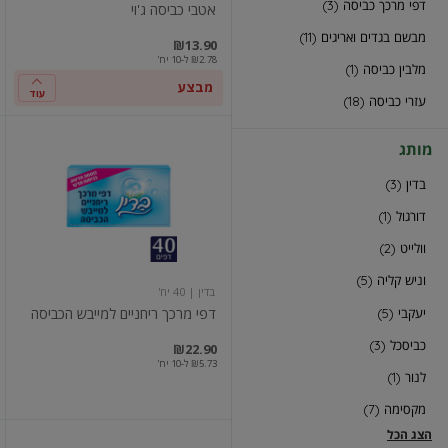
דפי מרכך כביסה (3)
אטבי כביסה ג'וי
מבשם בגדים ואריגים (11)
₪13.90
₪2.78 ל-10 יח'
מלבין כביסה (1)
מבצע
עוד
עזרי כביסה (18)
דפי
מותג
מרכך
ריחניים
בדין (3)
למייבש
הכביסה
דורגול (1)
וולייט (2)
וניש קליה (5)
בדין
| 40 יח'
דפי מרכך ריחניים למייבש הכביסה
יעקבי (5)
כביסכל (3)
₪22.90
₪5.73 ל-10 יח'
לנור (1)
מקסימה (7)
הצג הכל
תרסיס