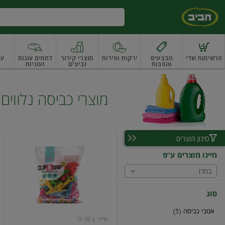
דלג לתוכן הראשי
דלג לתפריט התחתון
דלג לתפריט הקטגוריות
הרשימות שלי
מבצעים
ירקות ופירות
מוצרי קירור
לחמים עוגות
עו
והטבות
וביצים
ועוגיות
ו
רקות
ירקות
עלים ועשבי תיבול
עלים ועשבי תיבול אורגני
פירות
פירות
פירות יב
מוצרי כביסה נלווים
סינון מוצרים
אטבי
כביסה
מיינו מוצרים ע"פ
ג'וי
בחרו
סוג
אטבי כביסה (3)
שייני
| 50 יח'