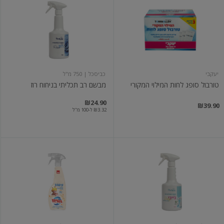
סופג
רב
לחות
תכליתי
המילוי
בניחוח
המקורי
רוז
יעקבי
כביסכל
| 750 מ"ל
טורבול סופג לחות המילוי המקורי
מבשם רב תכליתי בניחוח רוז
₪24.90
₪39.90
₪3.32 ל-100 מ"ל
מבשם
מבשם
רב
ומרכך
תכליתי
למייבש
מרוכז
כביסה
בניחוח
בייבי