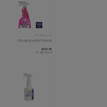
למייבש
כביסה
ורוד
בדין
| 500 מ"ל
תרסיס למייבש כביסה ורוד
₪20.90
₪4.18 ל-100 מ"ל
מבשם
רב
תכליתי
מרוכז
בניחוח
ארומטי