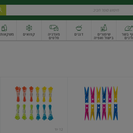
ף בשר
שימורים
דגנים
מעדניה
קפואים
משקאות ו
דגים
בישול ואפיה
סלטים
ונקניקים
שים ואגוזים
פירות יבשים ארוז
פירות יבשים בתפזורת
פיצוחים, אגוזים וגרעי
אטבי
אטבי
כביסה
כביסה
סיליקון
12 יח'