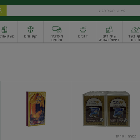
ף בשר
שימורים
דגנים
מעדניה
קפואים
משקאות ו
דגים
בישול ואפיה
סלטים
ונקניקים
שים ואגוזים
פירות יבשים ארוז
פירות יבשים בתפזורת
פיצוחים, אגוזים וגרעי
גפרורים
גפרורים
קטנים
ארוכים
10
יח
מנורה
| 10 יח'