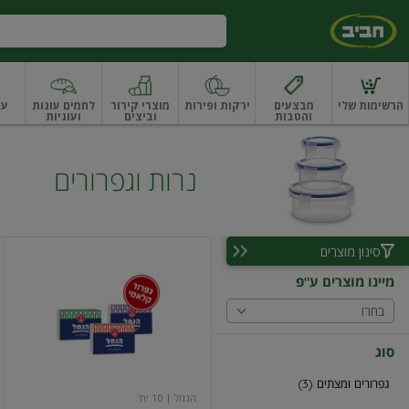
דלג לתוכן הראשי
דלג לתפריט התחתון
דלג לתפריט הקטגוריות
הרשימות שלי
מבצעים
ירקות ופירות
מוצרי קירור
לחמים עוגות
עו
והטבות
וביצים
ועוגיות
ו
רקות
ירקות
עלים ועשבי תיבול
עלים ועשבי תיבול אורגני
פירות
פירות
פירות יב
נרות וגפרורים
סינון מוצרים
גפרורים
מיינו מוצרים ע"פ
בחרו
סוג
גפרורים ומצתים (3)
הנמל
| 10 יח'