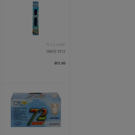
קישוט
מנורה
| 2 יח'
נרות קישוט
₪5.00
נריות
לכוסיות