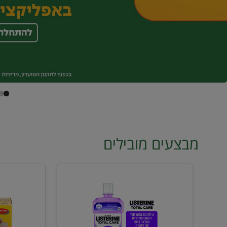
מבצעים מובילים
מי
טונה
פה
ויליפוד
ליסטרין
רביעייה
2
ב21.90