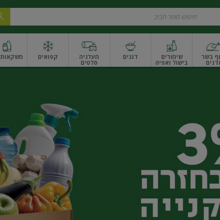
ף בשר
שימורים
דגנים
מעדניה
קפואים
משקאות ו
דגים
בישול ואפיה
סלטים
ונקניקים
שים ואגוזים
פירות יבשים ארוז
פירות יבשים בתפזורת
פיצוחים, אגוזים וגרעי