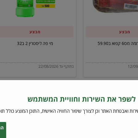
ב32
מבצע
מבצע
6 קפוא ב59.90
מי פה ליסטרין 2 ב32
בתוקף עד 22/08/2026