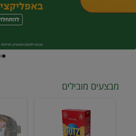
מבצעים מובילים
קרקר
פילה
ריץ
מדומה
2
מס6
ב18
קפוא