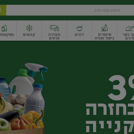
ף בשר
שימורים
דגנים
מעדניה
קפואים
משקאות ו
דגים
בישול ואפיה
סלטים
ונקניקים
שים ואגוזים
פירות יבשים ארוז
פירות יבשים בתפזורת
פיצוחים, אגוזים וגרעי