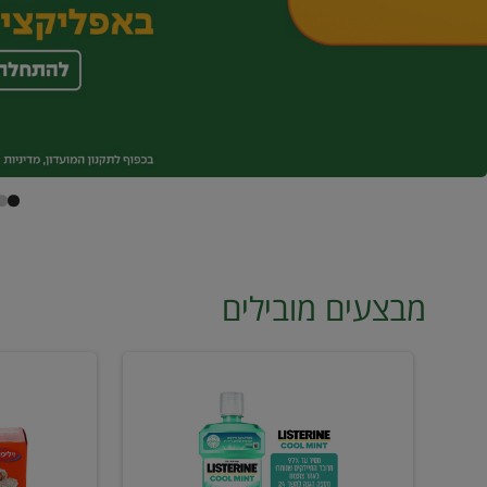
מבצעים מובילים
מי
טונה
פה
ויליפוד
ליסטרין
רביעייה
2
ב21.90