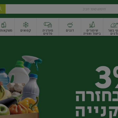
ף בשר
שימורים
דגנים
מעדניה
קפואים
משקאות ו
דגים
בישול ואפיה
סלטים
ונקניקים
שים ואגוזים
פירות יבשים ארוז
פירות יבשים בתפזורת
פיצוחים, אגוזים וגרעי